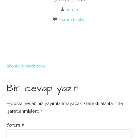
admin
Yorum bırakın
Yazı
← about-us-headshot-3
dolaşımı
Bir cevap yazın
E-posta hesabınız yayımlanmayacak.
Gerekli alanlar
*
ile
işaretlenmişlerdir
Yorum
*