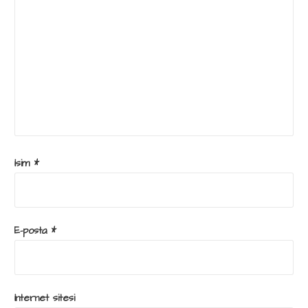
İsim
*
E-posta
*
İnternet sitesi