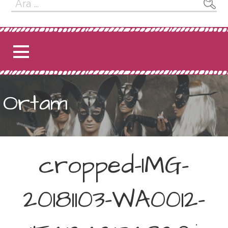
Arama:
Ortam
cropped-IMG-
20181103-WA0012-