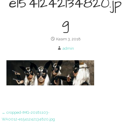
e1541242134820.jp
g
Kasım 3, 2018
admin
Yazı
← cropped-IMG-20181103-
WA0012-e1541242134820.jpg