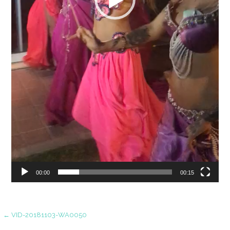
00:00
00:15
Yazı
← VID-20181103-WA0050