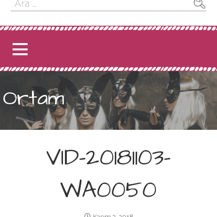
Arama:
Ortam
VID-20181103-
WA0050
Kasım 3, 2018