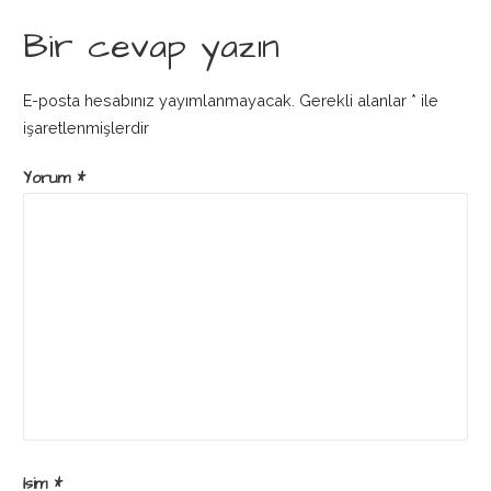
dolaşımı
Bir cevap yazın
E-posta hesabınız yayımlanmayacak.
Gerekli alanlar
*
ile
işaretlenmişlerdir
Yorum
*
İsim
*