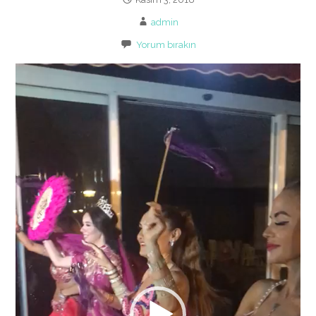
admin
Yorum bırakın
Video
oynatıcı