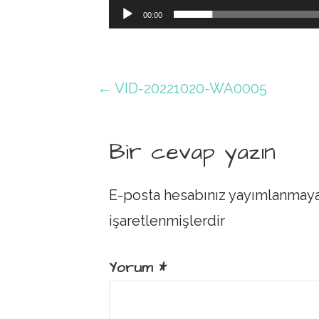
00:00
Yazı
← VID-20221020-WA0005
dolaşımı
Bir cevap yazın
E-posta hesabınız yayımlanmay
işaretlenmişlerdir
Yorum
*