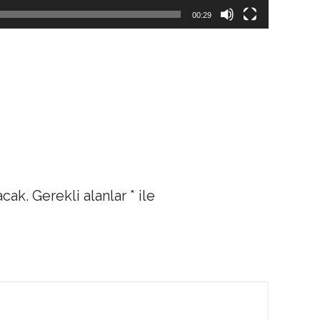
00:29
acak.
Gerekli alanlar
*
ile