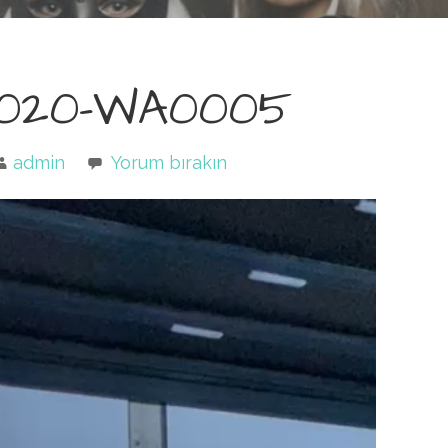
21020-WA0005
admin
Yorum bırakın